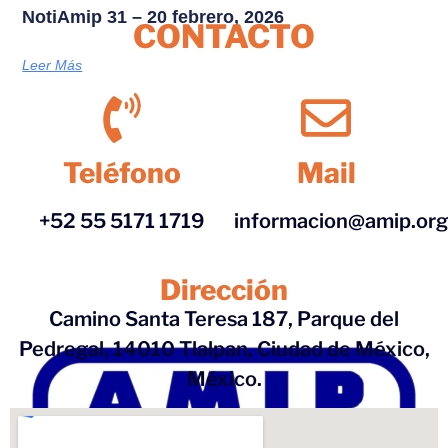
NotiAmip 31 – 20 febrero, 2026
CONTACTO
Leer Más
Teléfono
Mail
+52 55 5171 1719
informacion@amip.or
Dirección
Camino Santa Teresa 187, Parque del
Pedregal, 14010 Tlalpan, Ciudad de México,
México.