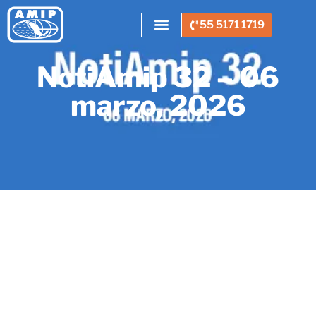
55 5171 1719
NotiAmip 32 – 06
marzo, 2026