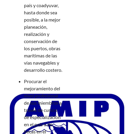
país y coadyuvar,
hasta donde sea
posible, a la mejor
planeación,
realización y
conservación de
los puertos, obras
marítimas de las
vías navegables y
desarrollo costero.
Procurar el
mejoramiento del
nivel profesional
de sus miembros a
través de cursos
de especialización
en el país o de
becas en el