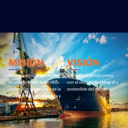
MISIÓN
VISIÓN
Nuestra misión se centra
Reflejar un compromiso
en promover el desarrollo
con el desarrollo integral y
sostenible y la mejora de la
sostenible del sector.
infraestructura portuaria y
marítima en México.