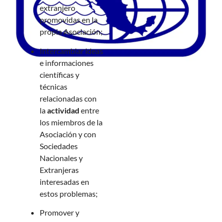
extranjero
promovidas en la
propia Asociación;
Intercambiar ideas
e informaciones
científicas y
técnicas
relacionadas con
la
actividad
entre
los miembros de la
Asociación y con
Sociedades
Nacionales y
Extranjeras
interesadas en
estos problemas;
Promover y