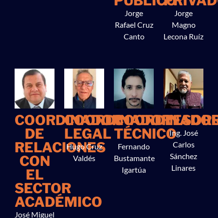
PÚBLICO
PRIVA
Jorge
Jorge
Rafael Cruz
Magno
Canto
Lecona Ruíz
COORDINADOR
COORDINADOR
COORDINADO
TESOR
DE
LEGAL
TÉCNICO
Ing. José
RELACIONES
Carlos
Hugo Cruz
Fernando
Sánchez
CON
Valdés​
Bustamante
Linares​
Igartúa​
EL
SECTOR
ACADÉMICO
José Miguel