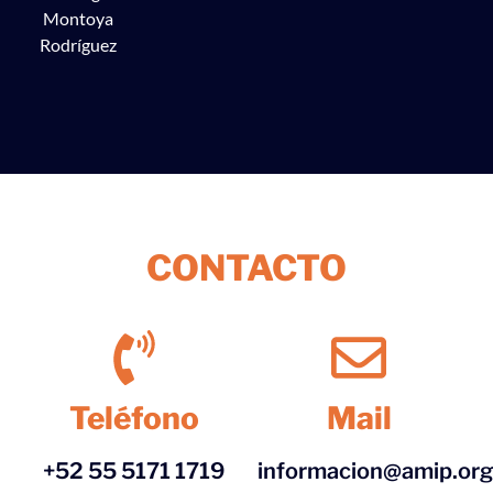
Montoya
Rodríguez
CONTACTO
Teléfono
Mail
+52 55 5171 1719
informacion@amip.or