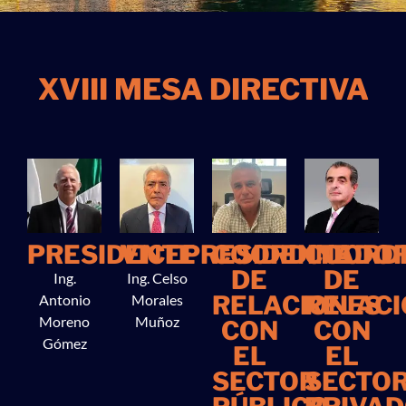
XVIII MESA DIRECTIVA
PRESIDENTE
VICEPRESIDENTE
COORDINADO
COORD
DE
DE
Ing.
Ing. Celso
RELACIONES
RELAC
Antonio
Morales
Moreno
Muñoz
CON
CON
Gómez
EL
EL
SECTOR
SECTO