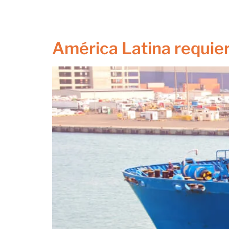
Autor:
rserna
Inicio
Nosotros
Proy
América Latina requie