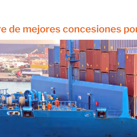
ectos
Miembros
Medios
Eventos
Patrocinadores
Pu
Contacto
re de mejores concesiones po